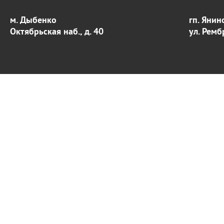
м. Дыбенко
гп. Янин
Октябрьская наб., д. 40
ул. Ремб