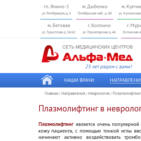
гп. Янино-1
м. Дыбенко
м. Купчи
ул. Рембрандта, д. 4
Октябрьская наб., д. 40
ул. Купчинская
м. Беговая
г. Колпино
г. Мур
ул. Туристcкая д. 24/42
ул. Пролетарская д. 46
Охтинская ал
25 лет рядом с вами!
НАШИ ВРАЧИ
НАПРАВЛЕНИ
Главная
Направления
Неврология
Плазмолифтинг
/
/
/
Плазмолифтинг в невроло
Плазмолифтинг
является очень популярно
кожу
пациента, с помощью тонкой иглы
вв
начинают активно
воздействовать тромб