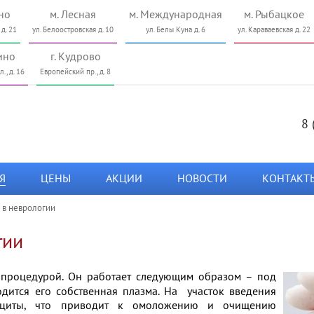
но
м. Лесная
м. Международная
м. Рыбацкое
 д. 21
ул. Белоостровская д. 10
ул. Белы Куна д. 6
ул. Караваевская д. 22
ино
г. Кудрово
., д. 16
Европейский пр., д. 8
8 
Я
ЦЕНЫ
АКЦИИ
НОВОСТИ
КОНТАКТ
 в неврологии
гии
й
процедурой. Он работает
следующим образом – под
одится его собственная плазма. На
участок введения
оциты, что
приводит к омоложению и очищению