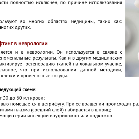
ости полностью исключён,
по причине использования
льзуют во многих областях медицины, таких как:
многих других.
тинг в неврологии
яется и в неврологии. Он используется в связке с
номенальные результаты. Как и в других медицинских
активирует регенерацию тканей на локальном участке,
лавное, что при использовании данной методики,
 клетки и кровеносные сосуды.
ледующей схеме:
т 30 до 60 мл крови;
овью помещается в цетрифугу. При ее вращении происходит р
итами плазма (средний слой) набирается в шприц;
омощи серии инъекции внутрикожно или подкожно.