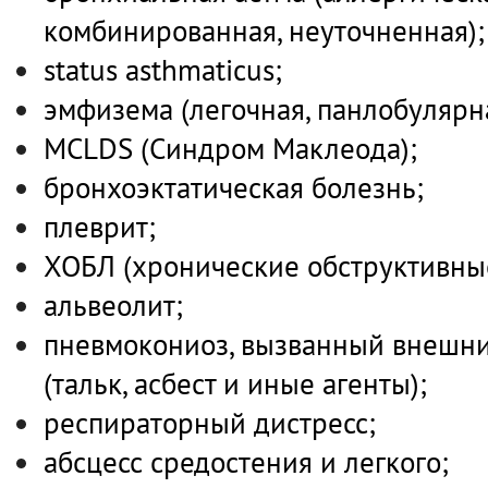
комбинированная, неуточненная);
status asthmaticus;
эмфизема (легочная, панлобулярн
MCLDS (Синдром Маклеода);
бронхоэктатическая болезнь;
плеврит;
ХОБЛ (хронические обструктивные
альвеолит;
пневмокониоз, вызванный внешн
(тальк, асбест и иные агенты);
респираторный дистресс;
абсцесс средостения и легкого;