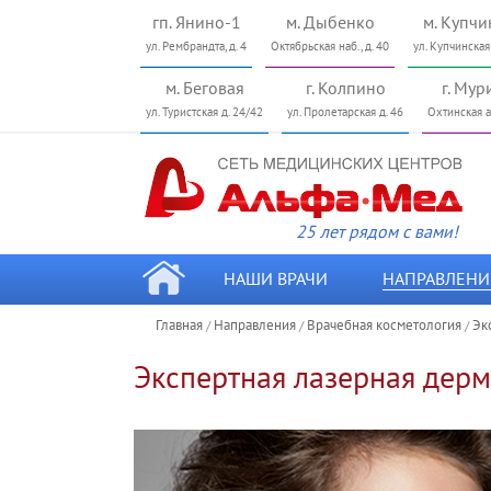
гп. Янино-1
м. Дыбенко
м. Купчи
ул. Рембрандта, д. 4
Октябрьская наб., д. 40
ул. Купчинская
м. Беговая
г. Колпино
г. Мур
ул. Туристcкая д. 24/42
ул. Пролетарская д. 46
Охтинская ал
25 лет рядом с вами!
НАШИ ВРАЧИ
НАПРАВЛЕНИ
Главная
Направления
Врачебная косметология
Эк
/
/
/
Экспертная лазерная дер