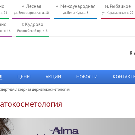
но
м. Лесная
м. Международная
м. Рыбацкое
 д. 21
ул. Белоостровская д. 10
ул. Белы Куна д. 6
ул. Караваевская д. 22
ино
г. Кудрово
., д. 16
Европейский пр., д. 8
8 
Я
ЦЕНЫ
АКЦИИ
НОВОСТИ
КОНТАКТ
спертная лазерная дерматокосметология
матокосметология