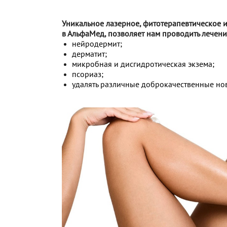
Уникальное лазерное, фитотерапевтическое
в АльфаМед, позволяет нам проводить лечени
нейродермит;
дерматит;
микробная и дисгидротическая экзема;
псориаз;
удалять различные доброкачественные нов