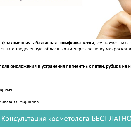
а
фракционная аблятивная шлифовка кожи
, ее также наз
ром на определенную область кожи через решетку микроскоп
 для омоложения и устранения пигментных пятен, рубцов на н
 время
лаживаются морщины
Консультация косметолога БЕСПЛАТН