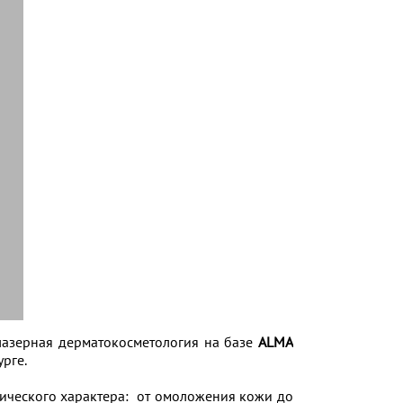
лазерная дерматокосметология на базе
ALMA
рге.
ического характера: от омоложения кожи до