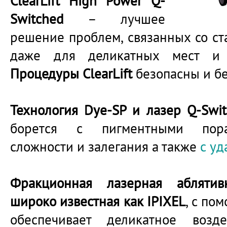
ClearLift High Power Q-
Switched
– лучшее
решение проблем, связанных со ст
даже для деликатных мест и 
Процедуры ClearLift
безопасны и б
Технология Dye-SP и лазер Q-Swi
борется с пигментными пора
сложности и залегания а также
с уд
Фракционная лазерная абляти
широко известная как IPIXEL
, с по
обеспечивает деликатное воз