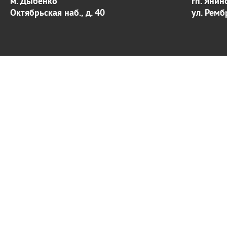
м. Дыбенко
гп. Янин
Октябрьская наб., д. 40
ул. Ремб