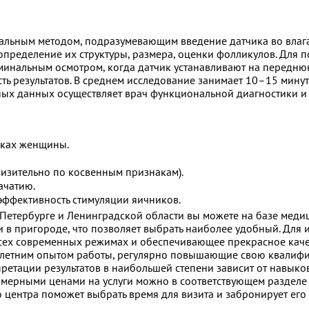
альным методом, подразумевающим введение датчика во влага
пределение их структуры, размера, оценки фолликулов. Для 
инальным осмотром, когда датчик устанавливают на переднюю
ь результатов. В среднем исследование занимает 10–15 минут
ных данных осуществляет врач функциональной диагностики и
иках женщины.
изительно по косвенным признакам).
ачатию.
 эффективность стимуляции яичников.
Петербурге и Ленинградской области вы можете на базе меди
 и в пригороде, что позволяет выбрать наиболее удобный. Дл
 всех современных режимах и обеспечивающее прекрасное каче
олетним опытом работы, регулярно повышающие свою квалифи
претации результатов в наибольшей степени зависит от навыко
имерными ценами на услуги можно в соответствующем разделе 
 центра поможет выбрать время для визита и забронирует его 