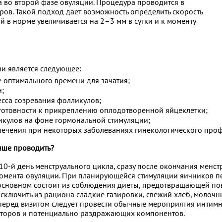
а во второй фазе овуляции. Процедура проводится в
ров. Такой подход дает возможность определить скорость
 в норме увеличивается на 2–3 мм в сутки и к моменту
и является следующее:
 оптимального времени для зачатия;
;
сса созревания фолликулов;
 готовности к прикреплению оплодотворенной яйцеклетки;
икулов на фоне гормональной стимуляции;
ечения при некоторых заболеваниях гинекологического проф
учше проводить?
-й день менструального цикла, сразу после окончания менст
омента овуляции. При планирующейся стимуляции яичников пе
 основном состоит из соблюдения диеты, предотвращающей по
ключить из рациона сладкие газировки, свежий хлеб, молочны
перед визитом следует провести обычные мероприятия интимно
аторов и потенциально раздражающих компонентов.