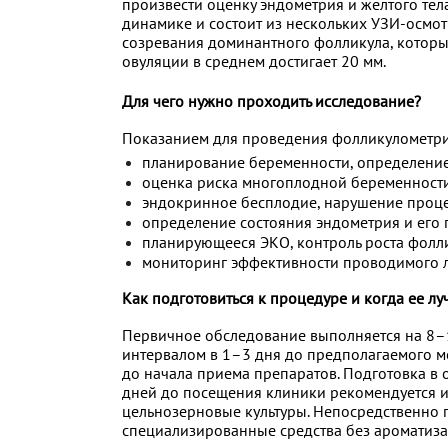
произвести оценку эндометрия и желтого тел
динамике и состоит из нескольких УЗИ-осмот
созревания доминантного фолликула, который
овуляции в среднем достигает 20 мм.
Для чего нужно проходить исследование?
Показанием для проведения фолликулометри
планирование беременности, определение
оценка риска многоплодной беременности
эндокринное бесплодие, нарушение проце
определение состояния эндометрия и его
планирующееся ЭКО, контроль роста фолл
мониторинг эффективности проводимого л
Как подготовиться к процедуре и когда ее л
Первичное обследование выполняется на 8–10
интервалом в 1–3 дня до предполагаемого м
до начала приема препаратов. Подготовка в
дней до посещения клиники рекомендуется ис
цельнозерновые культуры. Непосредственно 
специализированные средства без ароматиз