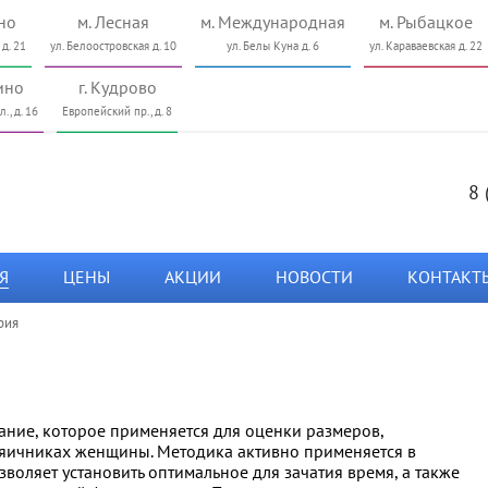
но
м. Лесная
м. Международная
м. Рыбацкое
 д. 21
ул. Белоостровская д. 10
ул. Белы Куна д. 6
ул. Караваевская д. 22
ино
г. Кудрово
., д. 16
Европейский пр., д. 8
8 
Я
ЦЕНЫ
АКЦИИ
НОВОСТИ
КОНТАКТ
рия
ание, которое применяется для оценки размеров,
в яичниках женщины. Методика активно применяется в
воляет установить оптимальное для зачатия время, а также