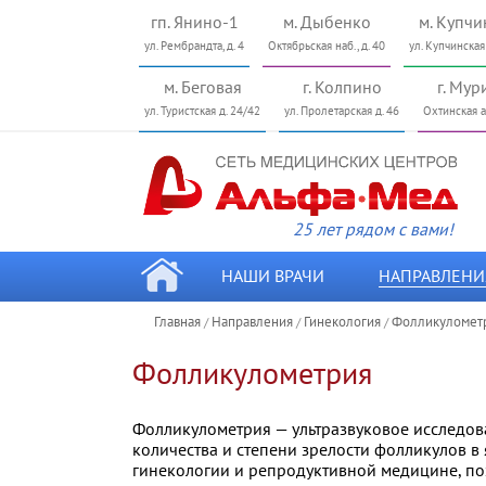
гп. Янино-1
м. Дыбенко
м. Купчи
ул. Рембрандта, д. 4
Октябрьская наб., д. 40
ул. Купчинская
м. Беговая
г. Колпино
г. Мур
ул. Туристcкая д. 24/42
ул. Пролетарская д. 46
Охтинская ал
25 лет рядом с вами!
НАШИ ВРАЧИ
НАПРАВЛЕНИ
Главная
Направления
Гинекология
Фолликуломет
/
/
/
Фолликулометрия
Фолликулометрия — ультразвуковое исследов
количества и степени зрелости фолликулов 
гинекологии и репродуктивной медицине, поз