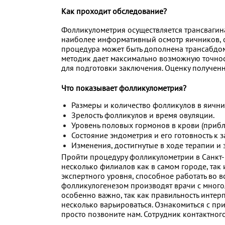
Как проходит обследование?
Фолликулометрия осуществляется трансвагин
наиболее информативный осмотр яичников, о
процедура может быть дополнена трансабдом
методик дает максимально возможную точност
для подготовки заключения. Оценку получен
Что показывает фолликулометрия?
Размеры и количество фолликулов в яичн
Зрелость фолликулов и время овуляции.
Уровень половых гормонов в крови (прибл
Состояние эндометрия и его готовность к з
Изменения, достигнутые в ходе терапии и
Пройти процедуру фолликулометрии в Санкт-
несколько филиалов как в самом городе, так
экспертного уровня, способное работать во
фолликулогенезом производят врачи с мног
особенно важно, так как правильность интер
несколько варьироваться. Ознакомиться с пр
просто позвоните нам. Сотрудник контактного