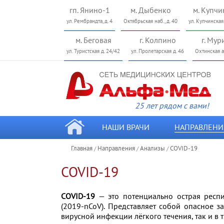
гп. Янино-1
м. Дыбенко
м. Купчи
ул. Рембрандта, д. 4
Октябрьская наб., д. 40
ул. Купчинская
м. Беговая
г. Колпино
г. Мур
ул. Туристcкая д. 24/42
ул. Пролетарская д. 46
Охтинская ал
25 лет рядом с вами!
НАШИ ВРАЧИ
НАПРАВЛЕНИ
Главная
Направления
Анализы
COVID-19
/
/
/
COVID-19
COVID-19
— это потенциально острая респ
(2019-nCoV). Представляет собой опасное 
вирусной инфекции лёгкого течения, так и в