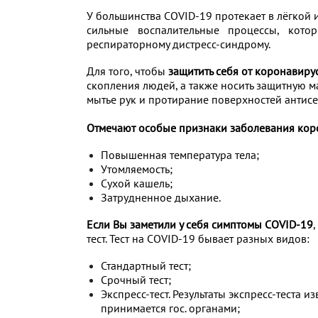
У большинства COVID-19 протекает в лёгкой 
сильные воспалительные процессы, кото
респираторному дистресс-синдрому.
Для того, чтобы
защитить себя
от коронавиру
скопления людей, а также носить защитную ма
мытье рук и протирание поверхностей антис
Отмечают особые признаки заболевания кор
Повышенная температура тела;
Утомляемость;
Сухой кашель;
Затрудненное дыхание.
Если Вы заметили у себя симптомы COVID-19
тест. Тест на COVID-19 бывает разных видов:
Стандартный тест;
Срочный тест;
Экспресс-тест. Результаты экспресс-теста 
принимается гос. органами;