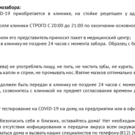
амозабора:
D-19 приобретается в клинике, на стойке рецепшен у ад
олле клиники СТРОГО С 20:00 до 21:00 по окончании основн
или его представитель приносит пакет в медицинский центр;
в клинику не позднее 24 часов с момента забора. Образец с б
ева) не употреблять пищу, не пить, не чистить зубы, не курить
ть капли и спреи, не промывать нос. Взятие мазков оптимально 
 должен быть передан в клинику не позднее 24 часов с момен
 созвонитесь с клиникой на предмет согласования времени 
 тестирование на COVID-19 на дому, на предприятии или в оф
обезопасить себя и близких, оставайтесь дома! Нет необходи
ом отсутствия инфицирования и передачи вируса всем окруж
ваться дома и вызвать наших специалистов по телефону (812) 