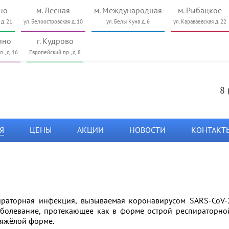
но
м. Лесная
м. Международная
м. Рыбацкое
 д. 21
ул. Белоостровская д. 10
ул. Белы Куна д. 6
ул. Караваевская д. 22
ино
г. Кудрово
., д. 16
Европейский пр., д. 8
8 
Я
ЦЕНЫ
АКЦИИ
НОВОСТИ
КОНТАКТ
ираторная инфекция, вызываемая коронавирусом SARS-CoV-
заболевание, протекающее как в форме острой респираторно
 тяжёлой форме.