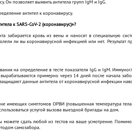
у. Он позволяет выявить антитела групп IgM и IgG.
пределение антител к коронавирусу.
итела к SARS-CoV-2 (коронавирус)»?
нта забирается кровь из вены и наносят в специальную сис
болели ли вы коронавирусной инфекцией или нет. Результат пр
ания на определение в тесте показателя IgG и IgM. Иммуног
ырабатываются примерно через 14 дней после начала забо
, защищают данные антитела от коронавирусной инфекции навс
 не имеющих симптомов ОРВИ (повышенная температура тела,
воспользоваться услугой вызова выездной бригады на дом.
 можете сдать любой из тестов на ваше усмотрение. Помимо 
методом самозабора.