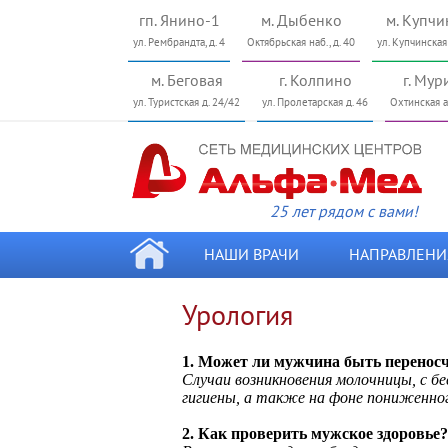
гп. Янино-1
м. Дыбенко
м. Купчи
ул. Рембрандта, д. 4
Октябрьская наб., д. 40
ул. Купчинская
м. Беговая
г. Колпино
г. Мур
ул. Туристcкая д. 24/42
ул. Пролетарская д. 46
Охтинская ал
25 лет рядом с вами!
НАШИ ВРАЧИ
НАПРАВЛЕНИ
Урология
1. Может ли мужчина быть перено
Случаи возникновения молочницы, с б
гигиены, а также на фоне пониженно
2.
Как проверить мужское здоровье?