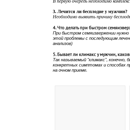
В первую очередь необходимо комплек
3. Л
ечится ли бесплодие у мужчин?
Необходимо выявить причину бесплоди
4. Что делать при быстром семяизве
При быстром семяизвержении нужно 
этой проблемы с последующим лечен
анализов)
5. Бывает ли климакс у мужчин, како
Так называемый "климакс", конечно,
конкретных симптомах и способах пр
на очном приеме.