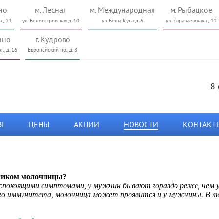
но
м. Лесная
м. Международная
м. Рыбацкое
 д. 21
ул. Белоостровская д. 10
ул. Белы Куна д. 6
ул. Караваевская д. 22
ино
г. Кудрово
., д. 16
Европейский пр., д. 8
8 
Я
ЦЕНЫ
АКЦИИ
НОВОСТИ
КОНТАКТ
счиком молочницы?
еспокоящими симптомами, у мужчин бывают гораздо реже, чем 
го иммунитета, молочница может проявится и у мужчины. В лю