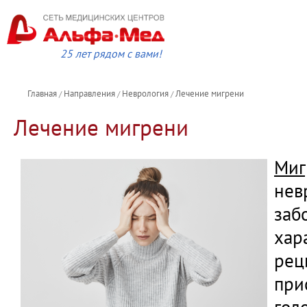
25 лет рядом с вами!
Главная
Направления
Неврология
Лечение мигрени
/
/
/
Лечение мигрени
Миг
нев
заб
хар
рец
при