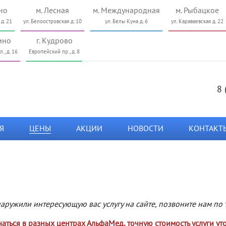
но
м. Лесная
м. Международная
м. Рыбацкое
 д. 21
ул. Белоостровская д. 10
ул. Белы Куна д. 6
ул. Караваевская д. 22
ино
г. Кудрово
., д. 16
Европейский пр., д. 8
8 
Я
ЦЕНЫ
АКЦИИ
НОВОСТИ
КОНТАКТ
аружили интересующую вас услугу на сайте, позвоните нам по 
аться в разных центрах АльфаМед, точную стоимость услуги ут