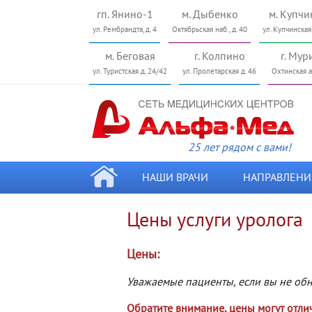
гп. Янино-1
м. Дыбенко
м. Купчи
ул. Рембрандта, д. 4
Октябрьская наб., д. 40
ул. Купчинская
м. Беговая
г. Колпино
г. Мур
ул. Туристcкая д. 24/42
ул. Пролетарская д. 46
Охтинская ал
25 лет рядом с вами!
НАШИ ВРАЧИ
НАПРАВЛЕНИ
Цены услуги уролога
Цены:
Уважаемые пациенты, если вы не обн
Обратите внимание, цены могут отлич