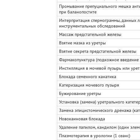
Промывание препуциального мешка ант
при баланопостите
Интерпритация спермограммы, данных 
инструментальных обследований
Массаж предстательной железы
Взятие мазка из уретры
Взятие секрета предстательной железы
Фармакопунктура (подкожное введение 
Инстилляция в мочевой пузырь или уре
Блокада семенного канатика
Катеризация мочевого пузыря
Бужирование уретры
Установка (замена) уретрального катете
Замена эпицистомического дренажа (кат
Новокаиновая блокада
Удаление папилом, кандилом (один элем
Плазмотерапия в урологии (1 сеанс)