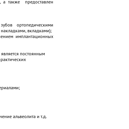
, а также предоставлен
 зубов ортопедическими
накладками, вкладками);
нением имплантационных
, является постоянным
практических
ериалами;
ение альвеолита и т.д.