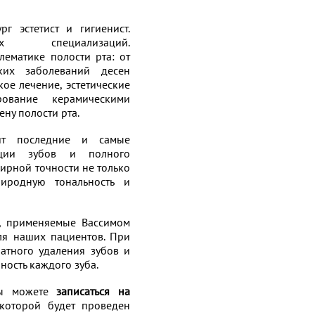
г эстетист и гигиенист.
специализаций.
ематике полости рта: от
ских заболеваний десен
ое лечение, эстетические
рование керамическими
ну полости рта.
ит последние и самые
рации зубов и полного
лирной точности не только
иродную тональность и
и, применяемые Вассимом
ля наших пациентов. При
атного удаления зубов и
ность каждого зуба.
вы можете
записаться на
которой будет проведен