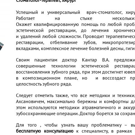
Стоматолог-терапевт, хирург
Успешный и универсальный врач-стоматолог, хирур
Работает на стыке нескольких 
Окажет квалифицированную помощь по любой пробл
эстетической реставрации, до лечения хрониче
и удалений любой сложности. Проводит терапевтическ
реставрации, отбеливание зубов, микропротези
вкладками, комплексное лечение болезней десны, гигие
Своим пациентам доктор Кантар В.А. предлож
совершенные технологии эстетической рестав
восстановления зубного ряда, при этом достигнет юве
в композиционном плане, но и воссоздаст пр
целостность зубного ряда.
Следует отметить также, что все методики и техник
Ахсановичем, максимально бережны и комфортны д
этом используются методики атравматичного и аккур
зубосохраняющие операции. Доктор борется за сохран
Для того , чтобы узнать вашу проблематику – 
бесплатную консультацию
к специалисту, в рамках 