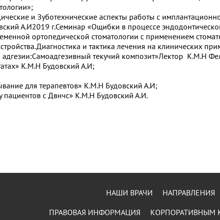
тологии»;
едические и Зуботехнические аспекты работы с имплантационно
довский А.И2019 г.Семинар «Ощибки в процессе эндодонтическ
временной ортопедической стоматологии с применением стома
сстройства.Диагностика и тактика лечения на клинических при
ии адгезии:Самоадгезивный текучий композит»Лектор К.М.Н Фе
атах» К.М.Н Будовский А.И;
вание для терапевтов» К.М.Н Будовский А.И;
 у пациентов с Двнчс» К.М.Н Будовский А.И.
НАШИ ВРАЧИ
НАПРАВЛЕНИЯ
ПРАВОВАЯ ИНФОРМАЦИЯ
КОРПОРАТИВНЫМ 