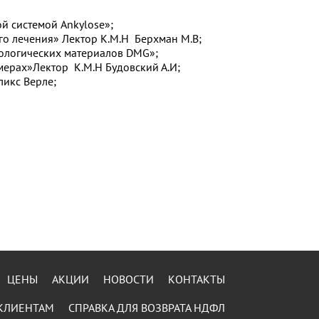
й системой Ankylose»;
ого лечения» Лектор К.М.Н Берхман М.В;
тологических материалов DMG»;
мерах»Лектор К.М.Н Будовский А.И;
ликс Верле;
ЦЕНЫ
АКЦИИ
НОВОСТИ
КОНТАКТЫ
КЛИЕНТАМ
СПРАВКА ДЛЯ ВОЗВРАТА НДФЛ