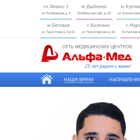
гп. Янино-1
м. Дыбенко
м. Купчи
ул. Рембрандта, д. 4
Октябрьская наб., д. 40
ул. Купчинская
м. Беговая
г. Колпино
г. Мур
ул. Туристcкая д. 24/42
ул. Пролетарская д. 46
Охтинская ал
25 лет рядом с вами!
НАШИ ВРАЧИ
НАПРАВЛЕНИ