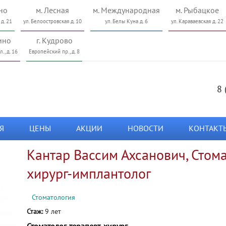
но
м. Лесная
м. Международная
м. Рыбацкое
 д. 21
ул. Белоостровская д. 10
ул. Белы Куна д. 6
ул. Караваевская д. 22
ино
г. Кудрово
., д. 16
Европейский пр., д. 8
8 
Я
ЦЕНЫ
АКЦИИ
НОВОСТИ
КОНТАКТ
Кантар Вассим Ахсанович, Стома
хирург-имплантолог
Стоматология
Стаж:
9 лет