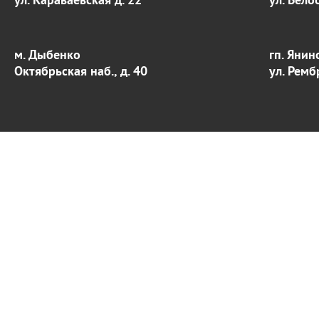
м. Дыбенко
гп. Янин
Октябрьская наб., д. 40
ул. Ремб